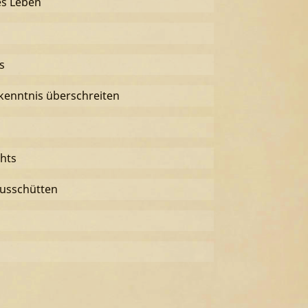
hes Leben
s
enntnis überschreiten
chts
ausschütten