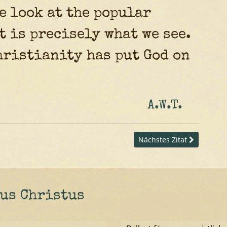
we look at the popular
t is precisely what we see.
ristianity has put God on
A.W.T.
Nächstes Zitat
sus Christus