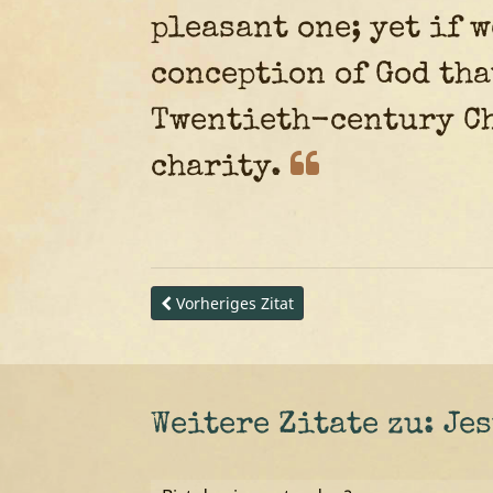
pleasant one; yet if 
conception of God tha
Twentieth-century Ch
charity.
Vorheriges Zitat
Weitere Zitate zu: Je