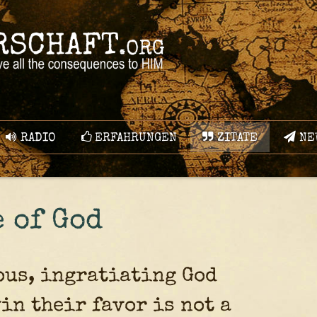
RADIO
ERFAHRUNGEN
ZITATE
NE
 of God
ous, ingratiating God
in their favor is not a