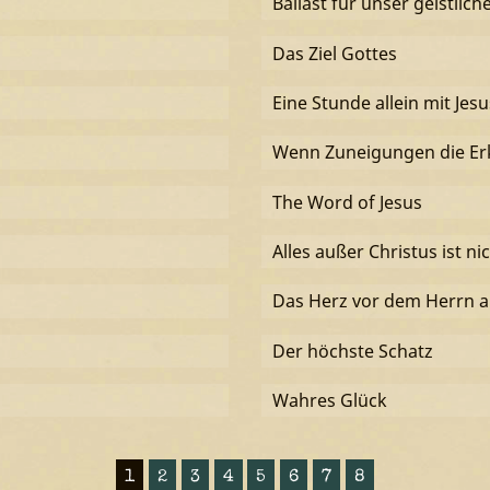
Ballast für unser geistlic
Das Ziel Gottes
Eine Stunde allein mit Jesu
Wenn Zuneigungen die Erk
The Word of Jesus
Alles außer Christus ist ni
Das Herz vor dem Herrn 
Der höchste Schatz
Wahres Glück
1
2
3
4
5
6
7
8