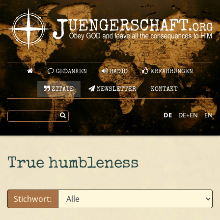
GEDANKEN
RADIO
ERFAHRUNGEN
ZITATE
NEWSLETTER
KONTAKT
DE
DE+EN
EN
True humbleness
Stichwort: