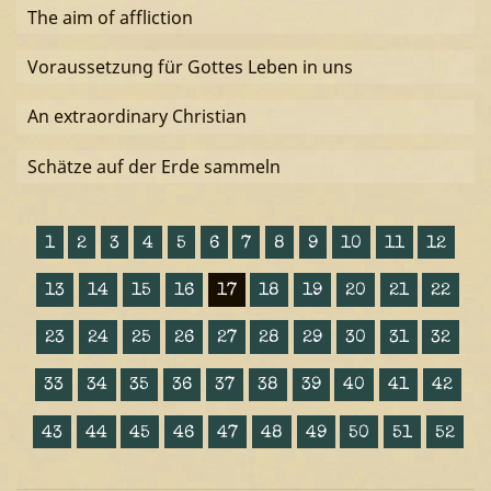
The aim of affliction
Voraussetzung für Gottes Leben in uns
An extraordinary Christian
Schätze auf der Erde sammeln
1
2
3
4
5
6
7
8
9
10
11
12
13
14
15
16
17
18
19
20
21
22
23
24
25
26
27
28
29
30
31
32
33
34
35
36
37
38
39
40
41
42
43
44
45
46
47
48
49
50
51
52