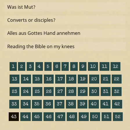
Was ist Mut?
Converts or disciples?
Alles aus Gottes Hand annehmen
Reading the Bible on my knees
1
2
3
4
5
6
7
8
9
10
11
12
13
14
15
16
17
18
19
20
21
22
23
24
25
26
27
28
29
30
31
32
33
34
35
36
37
38
39
40
41
42
43
44
45
46
47
48
49
50
51
52