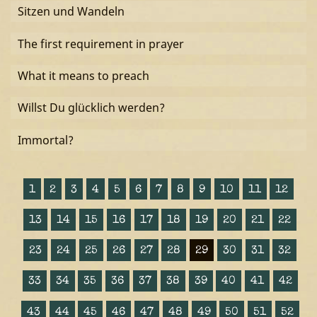
Sitzen und Wandeln
The first requirement in prayer
What it means to preach
Willst Du glücklich werden?
Immortal?
1
2
3
4
5
6
7
8
9
10
11
12
13
14
15
16
17
18
19
20
21
22
23
24
25
26
27
28
29
30
31
32
33
34
35
36
37
38
39
40
41
42
43
44
45
46
47
48
49
50
51
52