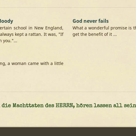
 Moody
God never fails
ertain school in New England,
What a wonderful promise is thi
ways kept a rattan. It was, "If
get the benefit of it ...
 you."...
hang, a woman came with a little
die Machttaten des HERRN, hören lassen all sein