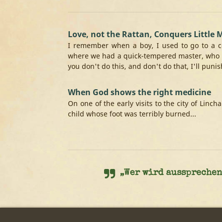
Love, not the Rattan, Conquers Little
I remember when a boy, I used to go to a c
where we had a quick-tempered master, who al
you don't do this, and don't do that, I'll punish
When God shows the right medicine
On one of the early visits to the city of Linc
child whose foot was terribly burned...
„Wer wird aussprechen 