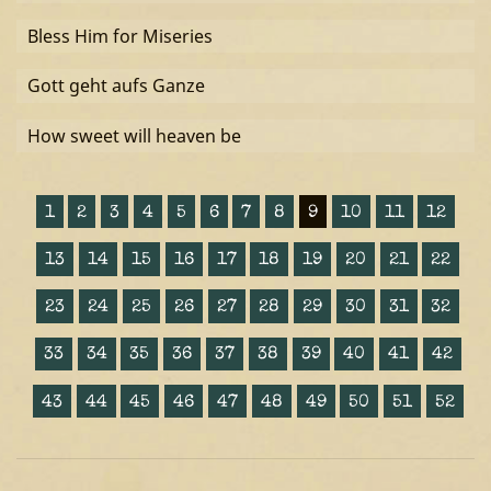
Bless Him for Miseries
Gott geht aufs Ganze
How sweet will heaven be
1
2
3
4
5
6
7
8
9
10
11
12
13
14
15
16
17
18
19
20
21
22
23
24
25
26
27
28
29
30
31
32
33
34
35
36
37
38
39
40
41
42
43
44
45
46
47
48
49
50
51
52