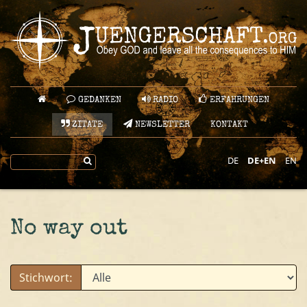
GEDANKEN
RADIO
ERFAHRUNGEN
ZITATE
NEWSLETTER
KONTAKT
DE
DE+EN
EN
No way out
Stichwort: