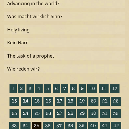
Advancing in the world?
Was macht wirklich Sinn?
Holy living
Kein Narr
The task of a prophet
Wie reden wir?
1
2
3
4
5
6
7
8
9
10
11
12
13
14
15
16
17
18
19
20
21
22
23
24
25
26
27
28
29
30
31
32
33
34
35
36
37
38
39
40
41
42