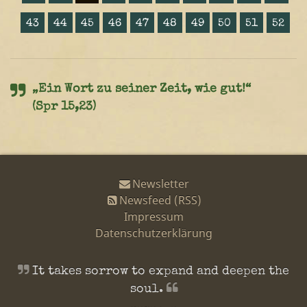
43
44
45
46
47
48
49
50
51
52
„Ein Wort zu seiner Zeit, wie gut!“
(Spr 15,23)
Newsletter
Newsfeed (RSS)
Impressum
Datenschutzerklärung
It takes sorrow to expand and deepen the
soul.