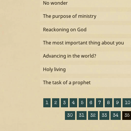
No wonder
The purpose of ministry
Reackoning on God
The most important thing about you
Advancing in the world?
Holy living
The task of a prophet
1
2
3
4
5
6
7
8
9
10
30
31
32
33
34
35