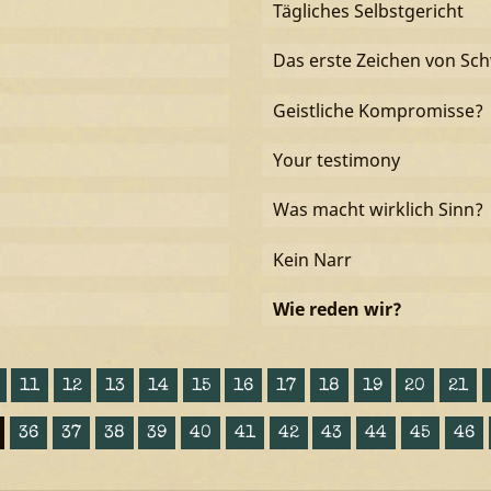
Tägliches Selbstgericht
Das erste Zeichen von Sc
Geistliche Kompromisse?
Your testimony
Was macht wirklich Sinn?
Kein Narr
Wie reden wir?
11
12
13
14
15
16
17
18
19
20
21
36
37
38
39
40
41
42
43
44
45
46