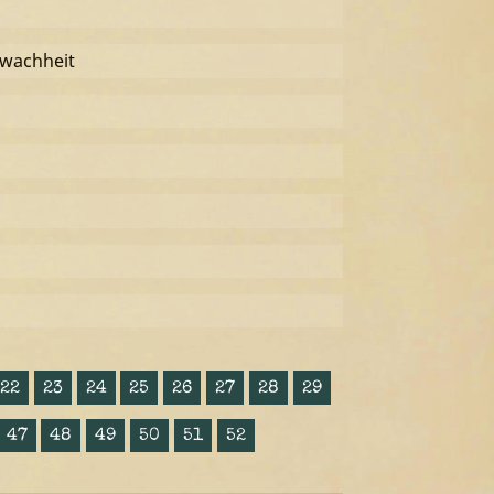
hwachheit
22
23
24
25
26
27
28
29
47
48
49
50
51
52