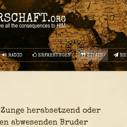
RADIO
ERFAHRUNGEN
ZITATE
NE
 Zunge herabsetzend oder
nen abwesenden Bruder