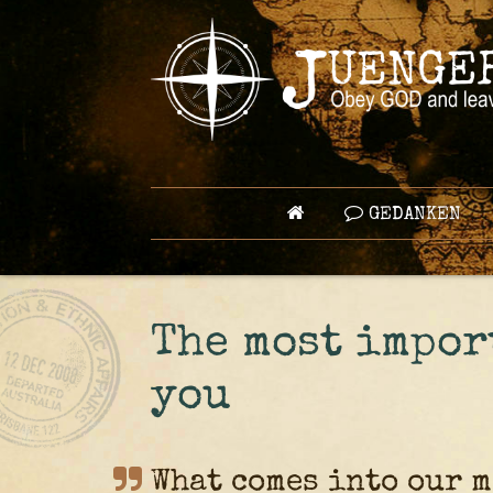
GEDANKEN
The most impor
you
What comes into our 