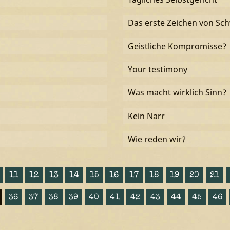
Das erste Zeichen von Sc
Geistliche Kompromisse?
Your testimony
Was macht wirklich Sinn?
Kein Narr
Wie reden wir?
11
12
13
14
15
16
17
18
19
20
21
36
37
38
39
40
41
42
43
44
45
46