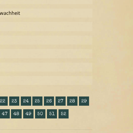
hwachheit
22
23
24
25
26
27
28
29
47
48
49
50
51
52