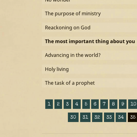
The purpose of ministry
Reackoning on God
The most important thing about you
Advancing in the world?
Holy living
The task of a prophet
1
2
3
4
5
6
7
8
9
10
30
31
32
33
34
35