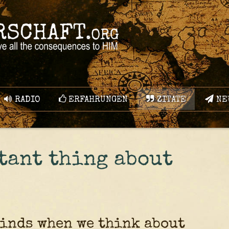
RADIO
ERFAHRUNGEN
ZITATE
NE
tant thing about
minds when we think about