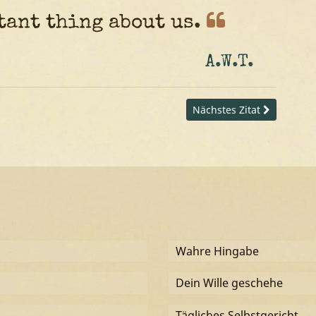
rtant thing about
us.
A.W.T.
Nächstes Zitat
Wahre Hingabe
Dein Wille geschehe
Tägliches Selbstgericht